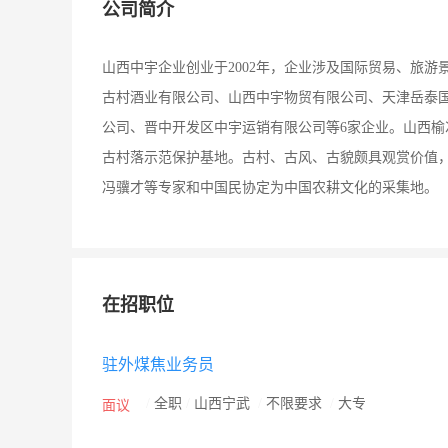
公司简介
山西中宇企业创业于2002年，企业涉及国际贸易、旅
古村酒业有限公司、山西中宇物贸有限公司、天津岳泰
公司、晋中开发区中宇运销有限公司等6家企业。山西
古村落示范保护基地。古村、古风、古貌颇具观赏价值
冯骥才等专家和中国民协定为中国农耕文化的采集地。
在招职位
驻外煤焦业务员
/
全职
/
山西宁武
/
不限要求
/
大专
面议