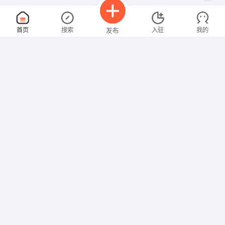
机场合同制
面议
首页
搜索
入驻
我的
发布
08-09
性别不限
经验不限
北旅安巡公路工程有限公司
申请
山西宁武人才网
收银员
面议
招聘信息
求职简历
08-09
性别不限
经验不限
平遥县子佩集饰品店
申请
山西省太原市迎泽区
行政专员
面议
08-09
性别不限
经验不限
山西道生鑫宇清洁能源有限公司
申请
山西省忻州市岢岚县岚漪镇