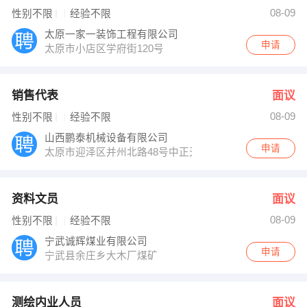
李聪 发布 [测绘内业人员 ] 招聘信息
08-09
性别不限
经验不限
路小姐 发布 [网站制作 ] 招聘信息
【太原老板厨房电器有限公司 】 强势入驻
太原一家一装饰工程有限公司
申请
太原市小店区学府街120号
销售代表
面议
08-09
性别不限
经验不限
山西鹏泰机械设备有限公司
申请
太原市迎泽区并州北路48号中正天街南门
资料文员
面议
08-09
性别不限
经验不限
宁武诚辉煤业有限公司
申请
宁武县余庄乡大木厂煤矿
测绘内业人员
面议