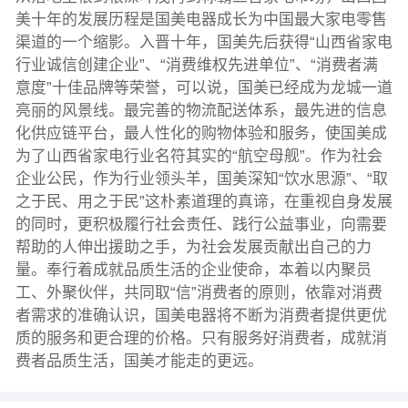
美十年的发展历程是国美电器成长为中国最大家电零售
渠道的一个缩影。入晋十年，国美先后获得“山西省家电
行业诚信创建企业”、“消费维权先进单位”、“消费者满
意度”十佳品牌等荣誉，可以说，国美已经成为龙城一道
亮丽的风景线。最完善的物流配送体系，最先进的信息
化供应链平台，最人性化的购物体验和服务，使国美成
为了山西省家电行业名符其实的“航空母舰”。作为社会
企业公民，作为行业领头羊，国美深知“饮水思源”、“取
之于民、用之于民”这朴素道理的真谛，在重视自身发展
的同时，更积极履行社会责任、践行公益事业，向需要
帮助的人伸出援助之手，为社会发展贡献出自己的力
量。奉行着成就品质生活的企业使命，本着以内聚员
工、外聚伙伴，共同取“信”消费者的原则，依靠对消费
者需求的准确认识，国美电器将不断为消费者提供更优
质的服务和更合理的价格。只有服务好消费者，成就消
费者品质生活，国美才能走的更远。